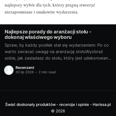
najlepszy wybór dla tych, którzy pragną stworzyć
niezapomniane i smakowite wydarzenia.
Najlepsze porady do aranżacji stołu -
dokonaj właściwego wyboru
Spraw, by każdy posiłek stał się wydarzeniem: Po co
warto zwracać uwagę na aranżację stołuWyobraź
sobie, jak zasiadasz do stołu, który jest udekorowany
z troską i wyobraźnią. Każda filiżanka, talerz i
Recenzent
sztućce są umieszczone na miejscu, tworząc piękną
30 lip 2026
•
2 min read
kompozycję kolorów i form. To nie jest zwyczajny
posiłek, to prawdziwe wydarzenie!
Świat doskonały produktów - recenzje i opinie - Harissa.pl
© 2026