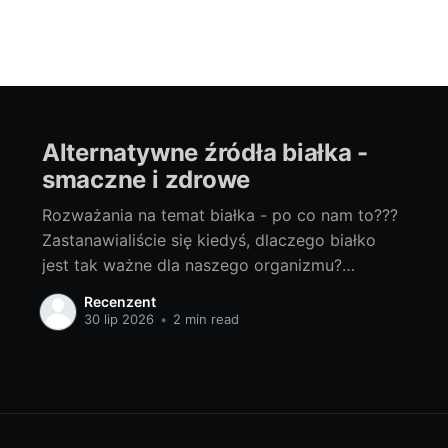
Alternatywne źródła białka -
smaczne i zdrowe
Rozważania na temat białka - po co nam to???
Zastanawialiście się kiedyś, dlaczego białko
jest tak ważne dla naszego organizmu?
Głównym zadaniem białka jest budowanie i
Recenzent
regeneracja tkanek, zwłaszcza mięśni. Jest to
30 lip 2026
•
2 min read
więc składnik, którego nie może zabraknąć w
diecie osób prowadzących aktywny tryb życia,
a już na pewno sportowców.