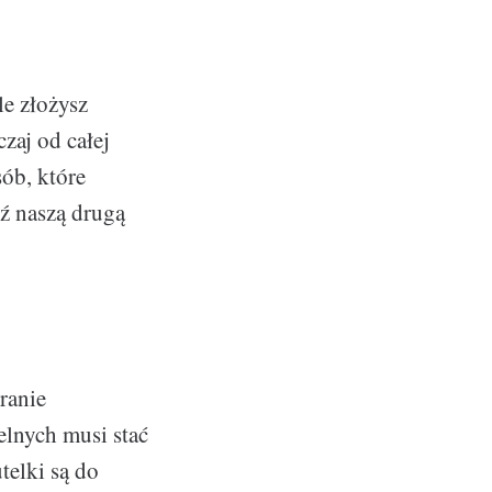
le złożysz
zaj od całej
sób, które
dź naszą drugą
ranie
elnych musi stać
telki są do