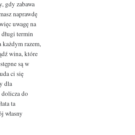
y, gdy zabawa
, masz naprawdę
 więc uwagę na
 długi termin
Za każdym razem,
ądź wina, które
ostępne są w
uda ci się
y dla
 dolicza do
ata ta
ój własny