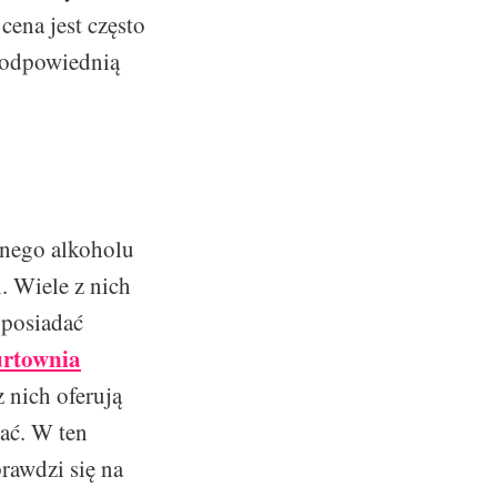
cena jest często
 odpowiednią
bnego alkoholu
. Wiele z nich
 posiadać
rtownia
 nich oferują
tać. W ten
rawdzi się na