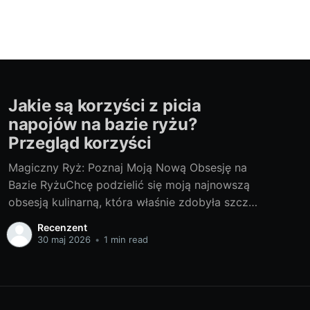
Jakie są korzyści z picia
napojów na bazie ryżu?
Przegląd korzyści
Magiczny Ryż: Poznaj Moją Nową Obsesję na
Bazie RyżuChcę podzielić się moją najnowszą
obsesją kulinarną, która właśnie zdobyła szczyt
mojej listy - otóż, to jest mleko ryżowe. Jest to
Recenzent
napój roślinny, który szybko zyskuje
30 maj 2026
•
1 min read
popularność dzięki swoim wielu korzyściom dla
zdrowia i intrygującemu smaku. Mleko ryżowe,
pochodzące z umiłowanego przez