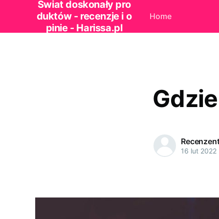
Świat doskonały pro
duktów - recenzje i o
Home
pinie - Harissa.pl
Gdzie
Recenzen
16 lut 2022