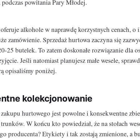
 podczas powitania Pary Młodej.
oferuje alkohole w naprawdę korzystnych cenach, o i
e zamówienie. Sprzedaż hurtowa zaczyna się zazwyc
 20-25 butelek. To zatem doskonałe rozwiązanie dla o
zyjęcie. Jeśli natomiast planujesz małe wesele, spraw
rą opisaliśmy poniżej.
ntne kolekcjonowanie
 zakupu hurtowego jest powolne i konsekwentne zbie
trunków. W końcu kto powiedział, że na stołach wes
o producenta? Etykiety i tak zostają zmienione, a bu