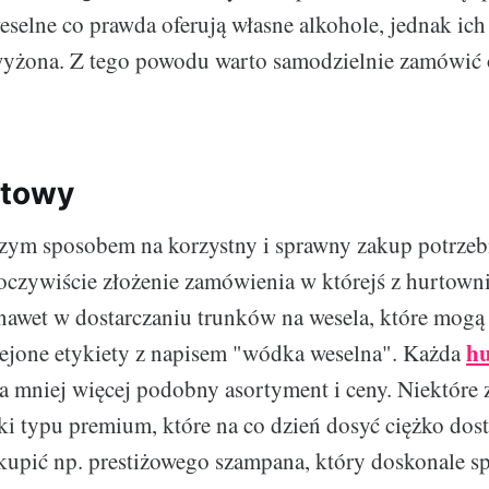
eselne co prawda oferują własne alkohole, jednak ich 
yżona. Z tego powodu warto samodzielnie zamówić
rtowy
szym sposobem na korzystny i sprawny zakup potrze
 oczywiście złożenie zamówienia w którejś z hurtowni
ę nawet w dostarczaniu trunków na wesela, które mogą
hu
lejone etykiety z napisem "wódka weselna". Każda
 mniej więcej podobny asortyment i ceny. Niektóre z
ki typu premium, które na co dzień dosyć ciężko dos
upić np. prestiżowego szampana, który doskonale sp