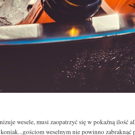
nizuje wesele, musi zaopatrzyć się w pokaźną ilość 
, koniak...gościom weselnym nie powinno zabraknąć