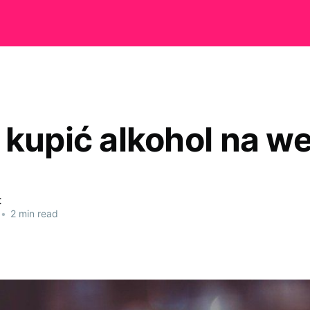
 kupić alkohol na w
t
•
2 min read