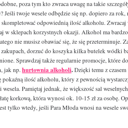
odobne, poza tym kto zwraca uwagę na takie szczegół
e? Jeśli twoje wesele odbędzie się np. dopiero za rok
y skompletować odpowiednią ilość alkoholu. Zwracaj
aj w sklepach korzystnych okazji. Alkohol ma bardzo
latego nie musisz obawiać się, że się przeterminuje. 
 zakupach, dorzuć do koszyka kilka butelek wódki b
enione. Sprawdzaj także regularnie promocje, które d
hurtownia alkoholi
.
h, jak np.
Dzięki temu z czasem 
 pokaźną ilość alkoholu, który z pewnością wystarcz
i wesela. Pamiętaj jednak, że większość sal weselnych
łatę korkową, która wynosi ok. 10-15 zł za osobę. Opł
est tylko wtedy, jeśli Para Młoda wnosi na wesele sw