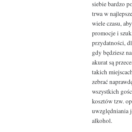
siebie bardzo p
trwa w najlepsz
wiele czasu, ab
promocje i szuk
przydatności, d
gdy będziesz na
akurat są przec
takich miejscac
zebrać naprawdę
wszystkich gośc
kosztów tzw. op
uwzględniania j
alkohol.