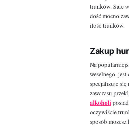
trunków. Sale w
dość mocno zaw
ilość trunków.
Zakup hu
Najpopularniej
weselnego, jest
specjalizuje si
zawczasu przek
alkoholi
posiada
oczywiście trun
sposób możesz k