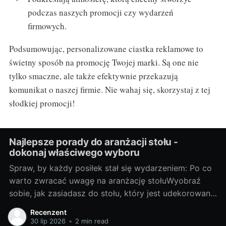
podczas naszych promocji czy wydarzeń
firmowych.
Podsumowując, personalizowane ciastka reklamowe to
świetny sposób na promocję Twojej marki. Są one nie
tylko smaczne, ale także efektywnie przekazują
komunikat o naszej firmie. Nie wahaj się, skorzystaj z tej
słodkiej promocji!
Najlepsze porady do aranżacji stołu -
dokonaj właściwego wyboru
Spraw, by każdy posiłek stał się wydarzeniem: Po co
warto zwracać uwagę na aranżację stołuWyobraź
sobie, jak zasiadasz do stołu, który jest udekorowany
z troską i wyobraźnią. Każda filiżanka, talerz i
Recenzent
sztućce są umieszczone na miejscu, tworząc piękną
30 lip 2026
•
2 min read