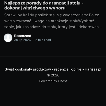
Najlepsze porady do aranżacji stołu -
dokonaj właściwego wyboru
Spraw, by każdy posiłek stał się wydarzeniem: Po co
warto zwracać uwagę na aranżację stołuWyobraź
sobie, jak zasiadasz do stołu, który jest udekorowany
z troską i wyobraźnią. Każda filiżanka, talerz i
Recenzent
sztućce są umieszczone na miejscu, tworząc piękną
30 lip 2026
•
2 min read
kompozycję kolorów i form. To nie jest zwyczajny
posiłek, to prawdziwe wydarzenie!
Świat doskonały produktów - recenzje i opinie - Harissa.pl
© 2026
Powered by Ghost