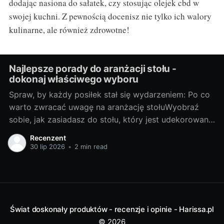
dodając nasiona do sałatek, czy stosując olejek cbd w
swojej kuchni. Z pewnością docenisz nie tylko ich walory
kulinarne, ale również zdrowotne!
Najlepsze porady do aranżacji stołu -
dokonaj właściwego wyboru
Spraw, by każdy posiłek stał się wydarzeniem: Po co
warto zwracać uwagę na aranżację stołuWyobraź
sobie, jak zasiadasz do stołu, który jest udekorowany
z troską i wyobraźnią. Każda filiżanka, talerz i
Recenzent
sztućce są umieszczone na miejscu, tworząc piękną
30 lip 2026
•
2 min read
kompozycję kolorów i form. To nie jest zwyczajny
posiłek, to prawdziwe wydarzenie!
Świat doskonały produktów - recenzje i opinie - Harissa.pl
© 2026