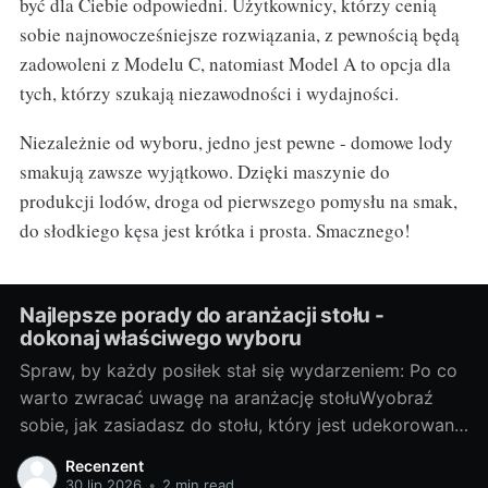
być dla Ciebie odpowiedni. Użytkownicy, którzy cenią
sobie najnowocześniejsze rozwiązania, z pewnością będą
zadowoleni z Modelu C, natomiast Model A to opcja dla
tych, którzy szukają niezawodności i wydajności.
Niezależnie od wyboru, jedno jest pewne - domowe lody
smakują zawsze wyjątkowo. Dzięki maszynie do
produkcji lodów, droga od pierwszego pomysłu na smak,
do słodkiego kęsa jest krótka i prosta. Smacznego!
Najlepsze porady do aranżacji stołu -
dokonaj właściwego wyboru
Spraw, by każdy posiłek stał się wydarzeniem: Po co
warto zwracać uwagę na aranżację stołuWyobraź
sobie, jak zasiadasz do stołu, który jest udekorowany
z troską i wyobraźnią. Każda filiżanka, talerz i
Recenzent
sztućce są umieszczone na miejscu, tworząc piękną
30 lip 2026
•
2 min read