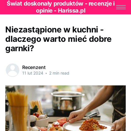
Świat doskonały produktów - recenzje i
opinie - Harissa.pl
Niezastąpione w kuchni -
dlaczego warto mieć dobre
garnki?
Recenzent
11 lut 2024
•
2 min read