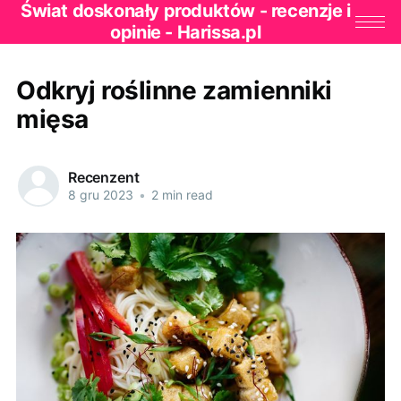
Świat doskonały produktów - recenzje i
opinie - Harissa.pl
Odkryj roślinne zamienniki
mięsa
Recenzent
8 gru 2023
•
2 min read