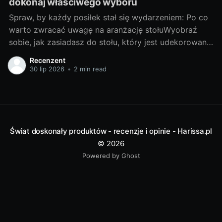
dokonaj właściwego wyboru
Spraw, by każdy posiłek stał się wydarzeniem: Po co
warto zwracać uwagę na aranżację stołuWyobraź
sobie, jak zasiadasz do stołu, który jest udekorowany
z troską i wyobraźnią. Każda filiżanka, talerz i
Recenzent
sztućce są umieszczone na miejscu, tworząc piękną
30 lip 2026
•
2 min read
kompozycję kolorów i form. To nie jest zwyczajny
posiłek, to prawdziwe wydarzenie!
Świat doskonały produktów - recenzje i opinie - Harissa.pl
© 2026
Powered by Ghost