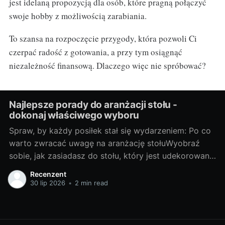
jest idelaną propozycją dla osób, które pragną połączyć
swoje hobby z możliwością zarabiania.
To szansa na rozpoczęcie przygody, która pozwoli Ci
czerpać radość z gotowania, a przy tym osiągnąć
niezależność finansową. Dlaczego więc nie spróbować?
Najlepsze porady do aranżacji stołu -
dokonaj właściwego wyboru
Spraw, by każdy posiłek stał się wydarzeniem: Po co
warto zwracać uwagę na aranżację stołuWyobraź
sobie, jak zasiadasz do stołu, który jest udekorowany
z troską i wyobraźnią. Każda filiżanka, talerz i
Recenzent
sztućce są umieszczone na miejscu, tworząc piękną
30 lip 2026
•
2 min read
kompozycję kolorów i form. To nie jest zwyczajny
posiłek, to prawdziwe wydarzenie!