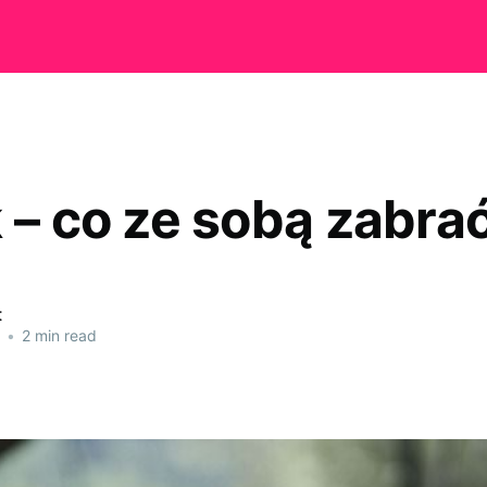
k – co ze sobą zabra
t
•
2 min read