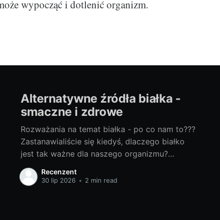
oże wypocząć i dotlenić organizm.
Alternatywne źródła białka -
smaczne i zdrowe
Rozważania na temat białka - po co nam to???
Zastanawialiście się kiedyś, dlaczego białko
jest tak ważne dla naszego organizmu?
Głównym zadaniem białka jest budowanie i
Recenzent
regeneracja tkanek, zwłaszcza mięśni. Jest to
30 lip 2026
•
2 min read
więc składnik, którego nie może zabraknąć w
diecie osób prowadzących aktywny tryb życia,
a już na pewno sportowców.