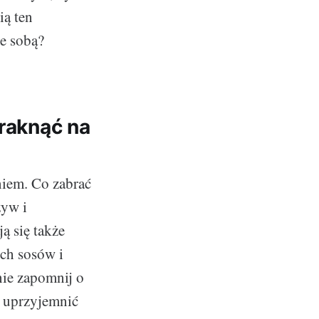
ią ten
ze sobą?
braknąć na
niem. Co zabrać
zyw i
ą się także
ch sosów i
nie zapomnij o
e uprzyjemnić