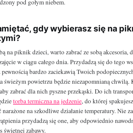
ędzony pod gołym niebem.
miętać, gdy wybierasz się na pik
zymi?
bą na piknik dzieci, warto zabrać ze sobą akcesoria, 
ajęcie w ciągu całego dnia. Przydadzą się do tego ws
z pewnością bardzo zaciekawią Twoich podopiecznych 
na świeżym powietrzu będzie niezapomnianą chwilą. 
 aby zabrać dla nich pyszne przekąski. Do ich transpo
ędzie
torba termiczna na jedzenie
, do której spakujes
 narażone na szkodliwe działanie temperatury. Nie z
ątpienia przydadzą się one, aby odpowiednio nawod
 świetnej zabawy.