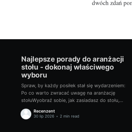
dwóch zdań pom
Najlepsze porady do aranżacji
stołu - dokonaj właściwego
wyboru
Spraw, by każdy posiłek stał się wydarzeniem:
Po co warto zwracać uwagę na aranżację
stołuWyobraź sobie, jak zasiadasz do stołu,
który jest udekorowany z troską i wyobraźnią.
Recenzent
Każda filiżanka, talerz i sztućce są
30 lip 2026
•
2 min read
umieszczone na miejscu, tworząc piękną
kompozycję kolorów i form. To nie jest