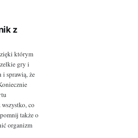
nik z
dzięki którym
zelkie gry i
i sprawią, że
Koniecznie
rtu
z wszystko, co
apomnij także o
nić organizm