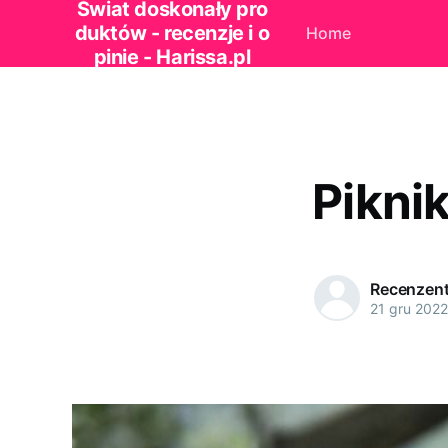
Świat doskonały pro
duktów - recenzje i o
Home
pinie - Harissa.pl
Pikni
Recenzen
21 gru 2022