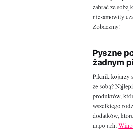
zabrać ze sobą 
niesamowity cza
Zobaczmy!
Pyszne po
żadnym pi
Piknik kojarzy 
ze sobą? Najlep
produktów, któr
wszelkiego rodz
dodatków, które
napojach.
Wino