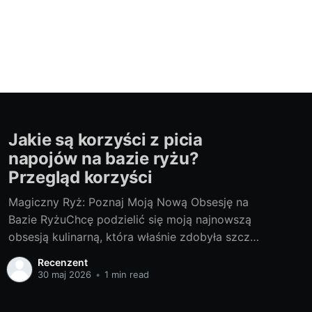
Jakie są korzyści z picia
napojów na bazie ryżu?
Przegląd korzyści
Magiczny Ryż: Poznaj Moją Nową Obsesję na
Bazie RyżuChcę podzielić się moją najnowszą
obsesją kulinarną, która właśnie zdobyła szczyt
mojej listy - otóż, to jest mleko ryżowe. Jest to
Recenzent
napój roślinny, który szybko zyskuje
30 maj 2026
•
1 min read
popularność dzięki swoim wielu korzyściom dla
zdrowia i intrygującemu smaku. Mleko ryżowe,