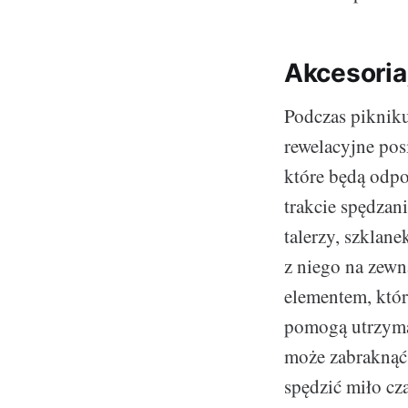
Akcesoria
Podczas pikniku 
rewelacyjne posi
które będą odpo
trakcie spędzan
talerzy, szklan
z niego na zewn
elementem, któr
pomogą utrzymać
może zabraknąć 
spędzić miło cz