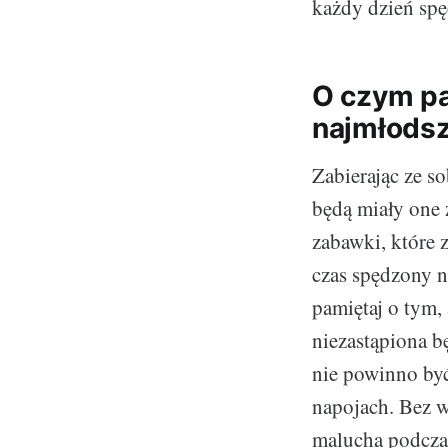
każdy dzień sp
O czym pa
najmłods
Zabierając ze so
będą miały one z
zabawki, które 
czas spędzony 
pamiętaj o tym,
niezastąpiona b
nie powinno być
napojach. Bez w
malucha podczas