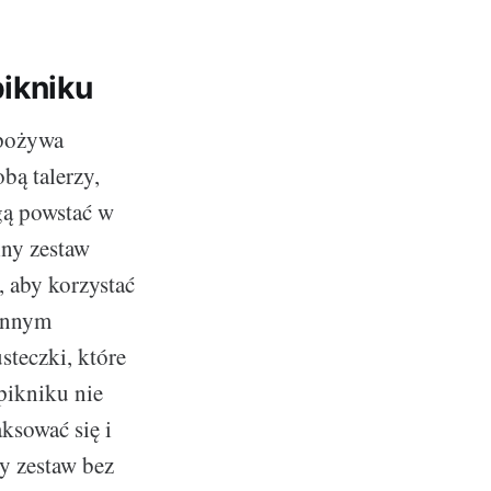
pikniku
spożywa
bą talerzy,
gą powstać w
lny zestaw
, aby korzystać
 Innym
steczki, które
pikniku nie
ksować się i
y zestaw bez