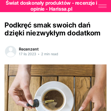
Świat doskonały produktów - recenzje i
opinie - Harissa.pl
Podkręć smak swoich dań
dzięki niezwykłym dodatkom
Recenzent
17 lis 2023
•
2 min read