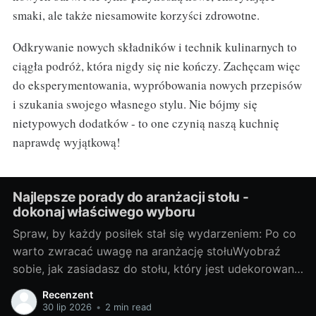
smaki, ale także niesamowite korzyści zdrowotne.
Odkrywanie nowych składników i technik kulinarnych to
ciągła podróż, która nigdy się nie kończy. Zachęcam więc
do eksperymentowania, wypróbowania nowych przepisów
i szukania swojego własnego stylu. Nie bójmy się
nietypowych dodatków - to one czynią naszą kuchnię
naprawdę wyjątkową!
Najlepsze porady do aranżacji stołu -
dokonaj właściwego wyboru
Spraw, by każdy posiłek stał się wydarzeniem: Po co
warto zwracać uwagę na aranżację stołuWyobraź
sobie, jak zasiadasz do stołu, który jest udekorowany
z troską i wyobraźnią. Każda filiżanka, talerz i
Recenzent
sztućce są umieszczone na miejscu, tworząc piękną
30 lip 2026
•
2 min read