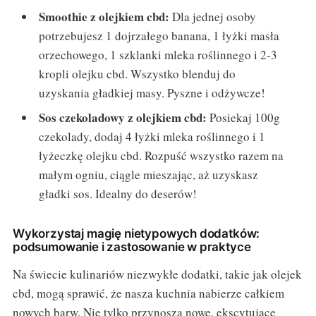
Smoothie z olejkiem cbd:
Dla jednej osoby
potrzebujesz 1 dojrzałego banana, 1 łyżki masła
orzechowego, 1 szklanki mleka roślinnego i 2-3
kropli olejku cbd. Wszystko blenduj do
uzyskania gładkiej masy. Pyszne i odżywcze!
Sos czekoladowy z olejkiem cbd:
Posiekaj 100g
czekolady, dodaj 4 łyżki mleka roślinnego i 1
łyżeczkę olejku cbd. Rozpuść wszystko razem na
małym ogniu, ciągle mieszając, aż uzyskasz
gładki sos. Idealny do deserów!
Wykorzystaj magię nietypowych dodatków:
podsumowanie i zastosowanie w praktyce
Na świecie kulinariów niezwykłe dodatki, takie jak olejek
cbd, mogą sprawić, że nasza kuchnia nabierze całkiem
nowych barw. Nie tylko przynoszą nowe, ekscytujące