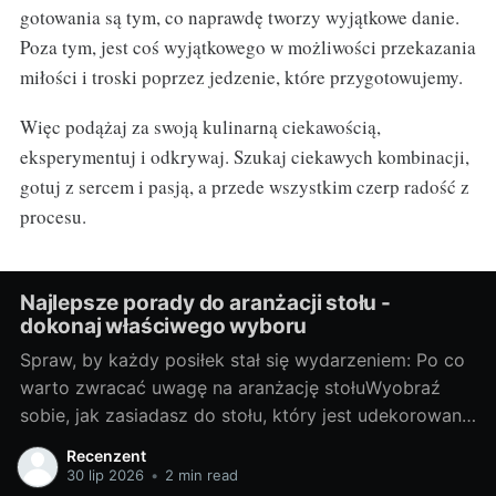
gotowania są tym, co naprawdę tworzy wyjątkowe danie.
Poza tym, jest coś wyjątkowego w możliwości przekazania
miłości i troski poprzez jedzenie, które przygotowujemy.
Więc podążaj za swoją kulinarną ciekawością,
eksperymentuj i odkrywaj. Szukaj ciekawych kombinacji,
gotuj z sercem i pasją, a przede wszystkim czerp radość z
procesu.
Najlepsze porady do aranżacji stołu -
dokonaj właściwego wyboru
Spraw, by każdy posiłek stał się wydarzeniem: Po co
warto zwracać uwagę na aranżację stołuWyobraź
sobie, jak zasiadasz do stołu, który jest udekorowany
z troską i wyobraźnią. Każda filiżanka, talerz i
Recenzent
sztućce są umieszczone na miejscu, tworząc piękną
30 lip 2026
•
2 min read