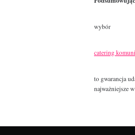
Podsumowując
wybór
catering komun
to gwarancja ud
najważniejsze 