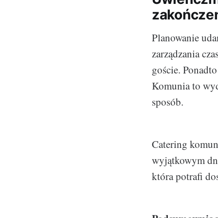
zakończen
Planowanie udan
zarządzania cza
goście. Ponadto
Komunia to wyd
sposób.
Catering komuni
wyjątkowym dni
która potrafi d