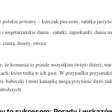
 polskie potrawy – kurczak pieczony, sałatka jarzyn
i wegetariańskie dania - sałatki, zapiekanki, dania n
- ciasta, desery, owoce
, że komunia to przede wszystkim święto dzieci, wa
kach, które trafią w ich gust. W przypadku przysmakó
es, babeczki i mini kanapkę mogą przynieść dużo rad
młodszych.
 to sukcesem: Porady i wskazów