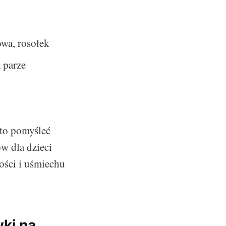
owa, rosołek
a parze
rto pomyśleć
w dla dzieci
ości i uśmiechu
ki na