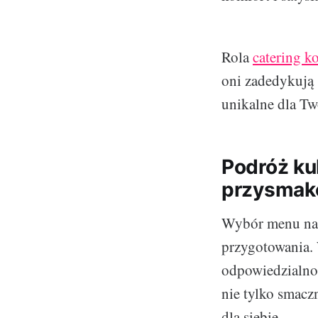
Rola
catering 
oni zadedykują 
unikalne dla Tw
Podróż ku
przysmak
Wybór menu na 
przygotowania. 
odpowiedzialnoś
nie tylko smacz
dla siebie.