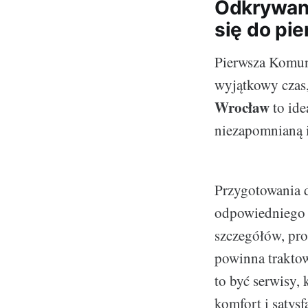
Odkrywani
się do pi
Pierwsza Komun
wyjątkowy czas
Wrocław
to ide
niezapomnianą i
Przygotowania 
odpowiedniego d
szczegółów, pro
powinna traktow
to być serwisy, 
komfort i satysf