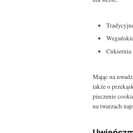
Tradycyjne
Wegańskie 
Cukiernia 
Mając na uwadze
także o przekąs
pieczenie cooki
na twarzach naj
Uwieńczmy