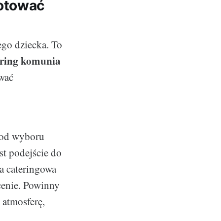
gotować
go dziecka. To
ring komunia
wać
 od wyboru
st podejście do
ma cateringowa
cenie. Powinny
e atmosferę,