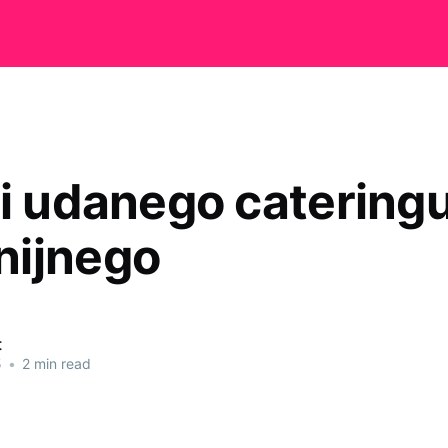
ki udanego catering
ijnego
t
5
•
2 min read