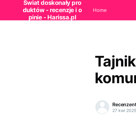
Świat doskonały pro
duktów - recenzje i o
Home
pinie - Harissa.pl
Tajni
komun
Recenzen
27 kwi 202