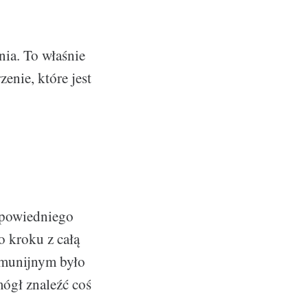
nia. To właśnie
enie, które jest
dpowiedniego
 kroku z całą
komunijnym było
mógł znaleźć coś