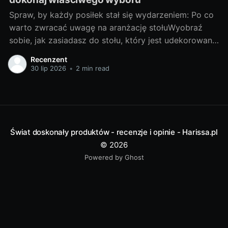
Spraw, by każdy posiłek stał się wydarzeniem: Po co
warto zwracać uwagę na aranżację stołuWyobraź
sobie, jak zasiadasz do stołu, który jest udekorowany
z troską i wyobraźnią. Każda filiżanka, talerz i
Recenzent
sztućce są umieszczone na miejscu, tworząc piękną
30 lip 2026
•
2 min read
kompozycję kolorów i form. To nie jest zwyczajny
posiłek, to prawdziwe wydarzenie!
Świat doskonały produktów - recenzje i opinie - Harissa.pl
© 2026
Powered by Ghost