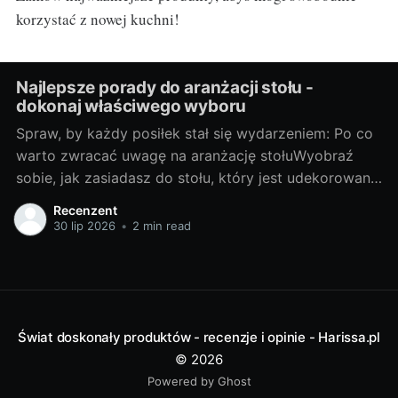
korzystać z nowej kuchni!
Najlepsze porady do aranżacji stołu -
dokonaj właściwego wyboru
Spraw, by każdy posiłek stał się wydarzeniem: Po co
warto zwracać uwagę na aranżację stołuWyobraź
sobie, jak zasiadasz do stołu, który jest udekorowany
z troską i wyobraźnią. Każda filiżanka, talerz i
Recenzent
sztućce są umieszczone na miejscu, tworząc piękną
30 lip 2026
•
2 min read
kompozycję kolorów i form. To nie jest zwyczajny
posiłek, to prawdziwe wydarzenie!
Świat doskonały produktów - recenzje i opinie - Harissa.pl
© 2026
Powered by Ghost