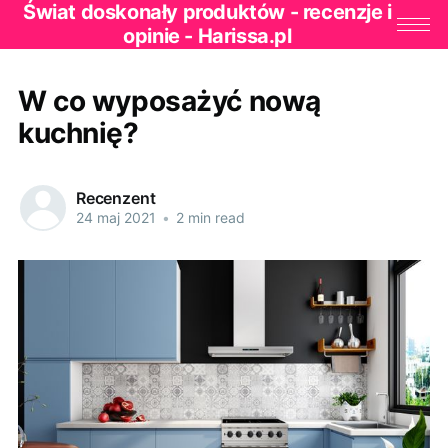
Świat doskonały produktów - recenzje i
opinie - Harissa.pl
W co wyposażyć nową
kuchnię?
Recenzent
24 maj 2021
•
2 min read